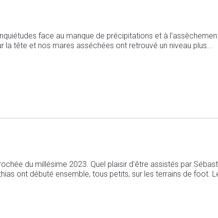
inquiétudes face au manque de précipitations et à l’assèchement
r la tête et nos mares asséchées ont retrouvé un niveau plus...
pprochée du millésime 2023. Quel plaisir d'être assistés par Sébas
ias ont débuté ensemble, tous petits, sur les terrains de foot. L