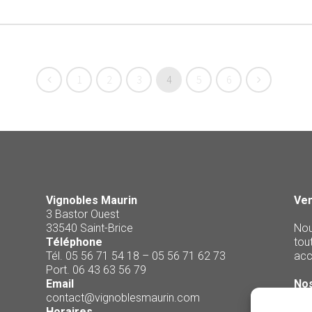
1
2
3
4
5
6
Vignobles Maurin
Ven
3 Bastor Ouest
33540 Saint-Brice
Nou
Téléphone
tou
Tél. 05 56 71 54 18 – 05 56 71 62 73
acc
Port. 06 43 63 56 79
Email
Nos
contact@vignoblesmaurin.com
Horaires