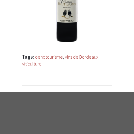
Tags:
oenotourisme
,
vins de Bordeaux
,
viticulture