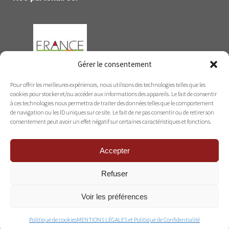
Gérer le consentement
Pour offrir les meilleures expériences, nous utilisons des technologies telles que les
cookies pour stocker et/ou accéder aux informations des appareils. Le fait de consentir
à ces technologies nous permettra de traiter des données telles que le comportement
de navigation ou les ID uniques sur ce site. Le fait de ne pas consentir ou de retirer son
consentement peut avoir un effet négatif sur certaines caractéristiques et fonctions.
Accepter
Refuser
Voir les préférences
© Vignobles Maurin 2021. L’abus d’alcool est dangereux pour la
Politique de cookies
MENTIONS LÉGALES et Politique de Confidentialité
santé. À consommer avec modération.
Mentions légales
.