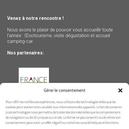
Venez à notre rencontre !
Nous avons le plaisir de pouvoir vous accueillir toute
l’année : Œnotourisme, visite dégustation et accueil
camping-car.
Nos partenaires:
Gérer le consentement
Pour offrir les meilleures expériences, nous utilisons des technologies telles que les
cookies pour stocker et/ou accéder aux informations des appareils. Le fait de consentir
à ces technologies nous permettra de traiter des données telles que le comportement
de navigation ou les ID uniques sur ce site. Le fait de ne pas consentir ou de retirer son
consentement peut avoir un effet négatif sur certaines caractéristiques et fonctions.