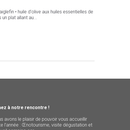
lefin • huile d'olive aux huiles essentielles de
un plat allant au...
ez à notre rencontre !
s avons le plaisir de pouvoir vous accueillir
te l’année : Œnotourisme, visite dégustation et