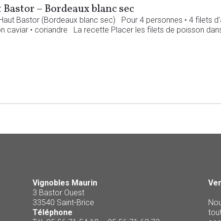
 Bastor – Bordeaux blanc sec
 Haut Bastor (Bordeaux blanc sec) Pour 4 personnes • 4 filets d'aig
on caviar • coriandre La recette Placer les filets de poisson dans 
Vignobles Maurin
Ven
3 Bastor Ouest
33540 Saint-Brice
Nou
Téléphone
tou